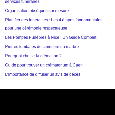
services funéraires
Organisation obsèques sur mesure
Planifier des funerailles : Les 4 étapes fondamentales
pour une cérémonie respectueuse
Les Pompes Funèbres à Nice : Un Guide Complet
Pierres tombales de cimetière en marbre
Pourquoi choisir la crémation ?
Guide pour trouver un crématorium à Caen
L’importance de diffuser un avis de décès