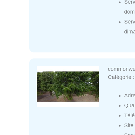
Ser
domi
Ser
dim
commonwea
Catégorie 
Adr
Quar
Tél
Site