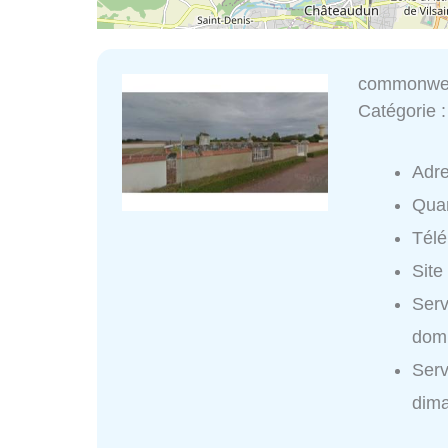
commonwea
Catégorie 
Adr
Quar
Tél
Site
Ser
domi
Ser
dim