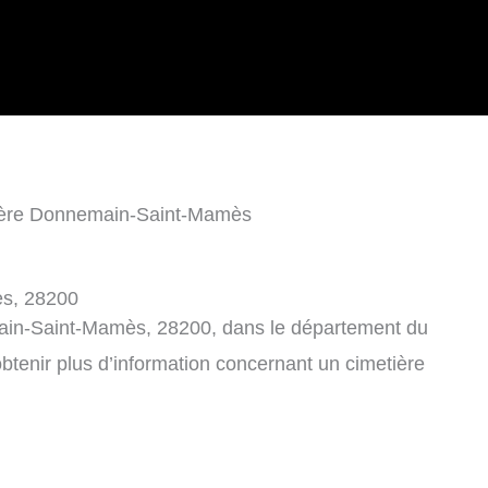
ière Donnemain-Saint-Mamès
ès, 28200
ain-Saint-Mamès, 28200, dans le département du
btenir plus d’information concernant un cimetière