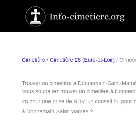
Aller
au
contenu
Cimetière
/
Cimetière 28 (Eure-et-Loir)
/ Cimet
Trouver un cimetière à Donnemain-Saint-Mam
Vous souhaitez trouver un cimetière à Donnem
28 pour une prise de RDV, un conseil ou pour o
à Donnemain-Saint-Mamès ?