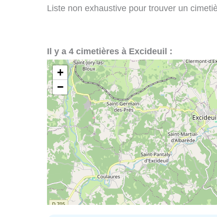
Liste non exhaustive pour trouver un cimetièr
Il y a 4 cimetières à Excideuil :
+
−