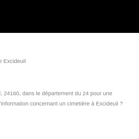
e Excideuil
il, 24160, dans le département du 24 pour une
’information concernant un cimetière à Excideuil ?