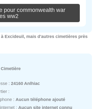
re pour commonwealth war
ves ww2
s à Excideuil, mais d'autres cimetières près
:
Cimetière
esse :
24160 Anlhiac
tier :
éphone :
Aucun téléphone ajouté
 internet :
Aucun site internet connu