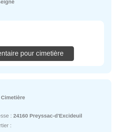
seigné
ntaire pour cimetière
:
Cimetière
esse :
24160 Preyssac-d'Excideuil
tier :