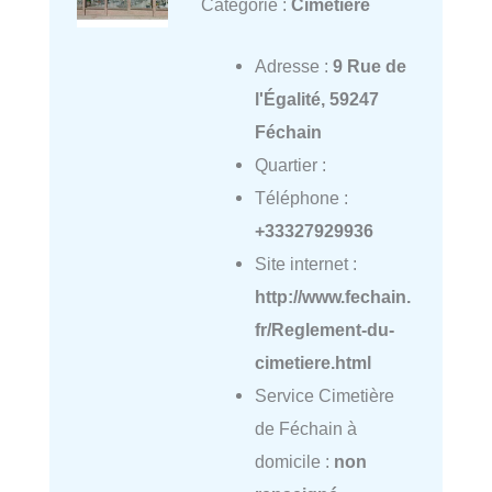
Catégorie :
Cimetière
Adresse :
9 Rue de
l'Égalité, 59247
Féchain
Quartier :
Téléphone :
+33327929936
Site internet :
http://www.fechain.
fr/Reglement-du-
cimetiere.html
Service Cimetière
de Féchain à
domicile :
non