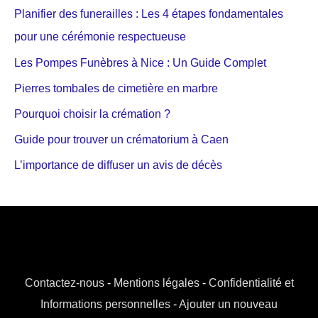
Planifier des funerailles : Les 4 étapes fondamentales
pour une cérémonie respectueuse
Les Pompes Funèbres à Nice : Un Guide Complet
Pierres tombales de cimetière en marbre
Pourquoi choisir la crémation ?
Guide pour trouver un crématorium à Caen
L’importance de diffuser un avis de décès
Contactez-nous
-
Mentions légales
-
Confidentialité et
Informations personnelles
-
Ajouter un nouveau