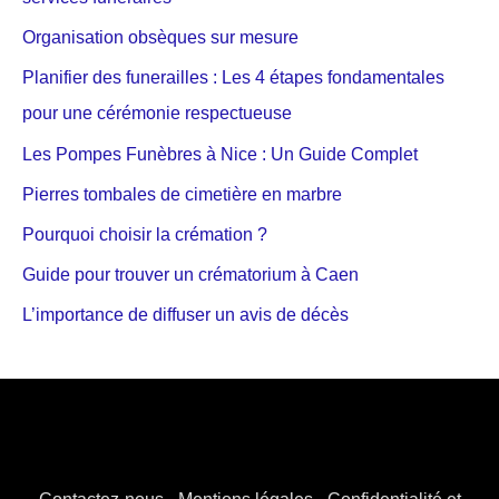
Organisation obsèques sur mesure
Planifier des funerailles : Les 4 étapes fondamentales
pour une cérémonie respectueuse
Les Pompes Funèbres à Nice : Un Guide Complet
Pierres tombales de cimetière en marbre
Pourquoi choisir la crémation ?
Guide pour trouver un crématorium à Caen
L’importance de diffuser un avis de décès
Contactez-nous
-
Mentions légales
-
Confidentialité et