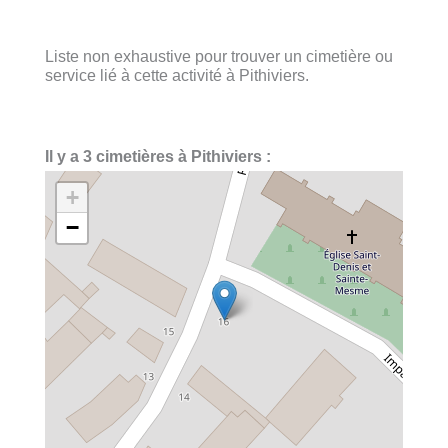
Liste non exhaustive pour trouver un cimetière ou
service lié à cette activité à Pithiviers.
Il y a 3 cimetières à Pithiviers :
+
−