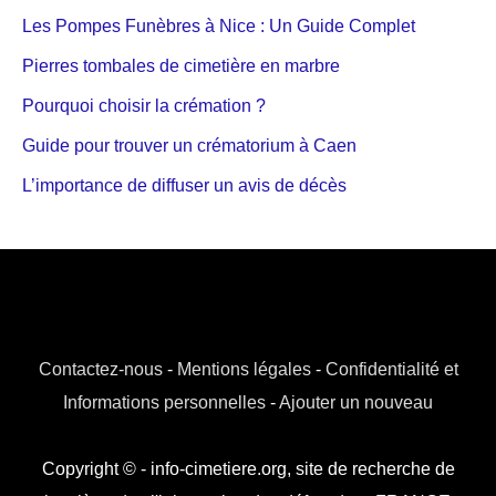
Les Pompes Funèbres à Nice : Un Guide Complet
Pierres tombales de cimetière en marbre
Pourquoi choisir la crémation ?
Guide pour trouver un crématorium à Caen
L’importance de diffuser un avis de décès
Contactez-nous
-
Mentions légales
-
Confidentialité et
Informations personnelles
-
Ajouter un nouveau
Copyright © - info-cimetiere.org, site de recherche de