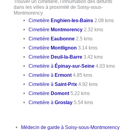
Trouver un cimetière, l'inhumation des défunts
dans les villes à proximité de Soisy-sous-
Montmorency
Cimetière
Enghien-les-Bains
2.08 kms
Cimetière
Montmorency
2.32 kms
Cimetière
Eaubonne
2.5 kms
Cimetière
Montlignon
3.14 kms
Cimetière
Deuil-la-Barre
3.42 kms
Cimetière à
Épinay-sur-Seine
4.03 kms
Cimetière à
Ermont
4.85 kms
Cimetière à
Saint-Prix
4.92 kms
Cimetière
Domont
5.22 kms
Cimetière à
Groslay
5.54 kms
Médecin de garde à Soisy-sous-Montmorency