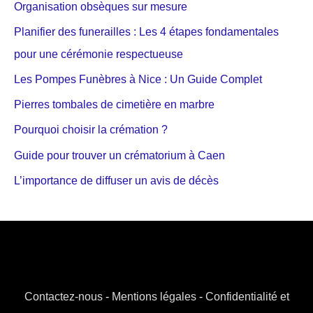
Organisation obsèques sur mesure
Planifier des funerailles : Les 4 étapes fondamentales
pour une cérémonie respectueuse
Les Pompes Funèbres à Nice : Un Guide Complet
Pierres tombales de cimetière en marbre
Pourquoi choisir la crémation ?
Guide pour trouver un crématorium à Caen
L’importance de diffuser un avis de décès
Contactez-nous
-
Mentions légales
-
Confidentialité et